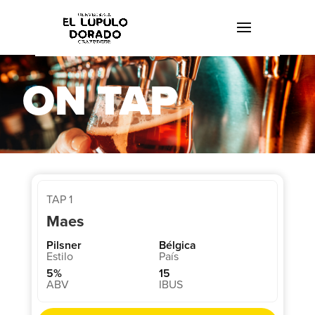
ON TAP
TAP 1
Maes
Pilsner
Bélgica
5%
15