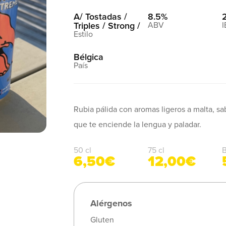
A/ Tostadas /
8.5%
Triples / Strong /
Bélgica
Rubia pálida con aromas ligeros a malta, s
que te enciende la lengua y paladar.
50 cl
75 cl
B
6,50€
12,00€
Alérgenos
Gluten