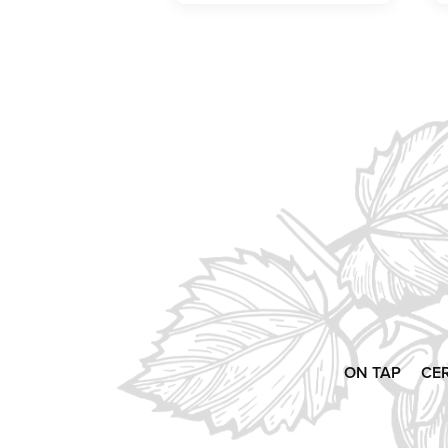
ON TAP
CE