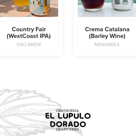
Country Fair
Crema Catalana
(WestCoast IPA)
(Barley Wine)
OSO BREW
MENABREA